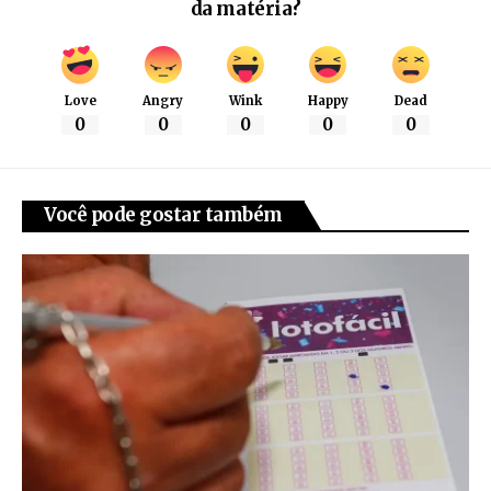
da matéria?
Love
Angry
Wink
Happy
Dead
0
0
0
0
0
Você pode gostar também