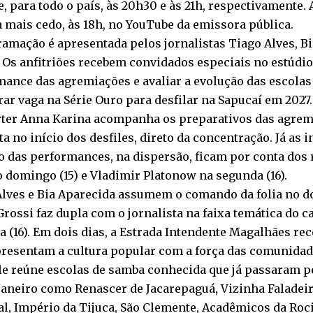
, para todo o país, às 20h30 e às 21h, respectivamente.
mais cedo, às 18h, no YouTube da emissora pública.
amação é apresentada pelos jornalistas Tiago Alves, Bi
 Os anfitriões recebem convidados especiais no estúdio 
mance das agremiações e avaliar a evolução das escola
ar vaga na Série Ouro para desfilar na Sapucaí em 2027.
rter Anna Karina acompanha os preparativos das agrem
a no início dos desfiles, direto da concentração. Já as
o das performances, na dispersão, ficam por conta dos
 domingo (15) e Vladimir Platonow na segunda (16).
Alves e Bia Aparecida assumem o comando da folia no d
Grossi faz dupla com o jornalista na faixa temática do c
 (16). Em dois dias, a Estrada Intendente Magalhães re
presentam a cultura popular com a força das comunidad
le reúne escolas de samba conhecida que já passaram p
Janeiro como Renascer de Jacarepaguá, Vizinha Faladeir
l, Império da Tijuca, São Clemente, Acadêmicos da Roc