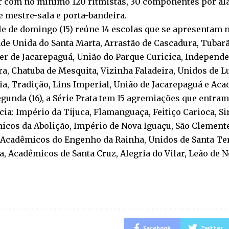
ar com no mínimo 120 ritmistas, 30 componentes por al
e mestre-sala e porta-bandeira.
le de domingo (15) reúne 14 escolas que se apresentam 
de Unida do Santa Marta, Arrastão de Cascadura, Tubarã
r de Jacarepaguá, União do Parque Curicica, Independe
a, Chatuba de Mesquita, Vizinha Faladeira, Unidos de 
ia, Tradição, Lins Imperial, União de Jacarepaguá e Ac
egunda (16), a Série Prata tem 15 agremiações que entram
ia: Império da Tijuca, Flamanguaça, Feitiço Carioca, Si
icos da Abolição, Império de Nova Iguaçu, São Clement
 Acadêmicos do Engenho da Rainha, Unidos de Santa Te
, Acadêmicos de Santa Cruz, Alegria do Vilar, Leão de 
Facebook
Twitter