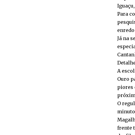
Iguaçu,
Para co
pesquis
enredo 
Já na s
especia
Cantanh
Detalh
A escol
Ouro p
piores 
próxim
O regu
minutos
Magalh
frente 