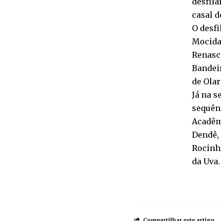
desfil
casal d
O desfi
Mocida
Renasce
Bandeir
de Olar
Já na s
sequênc
Acadêm
Dendê,
Rocinha
da Uva.
Compartilhar este artigo