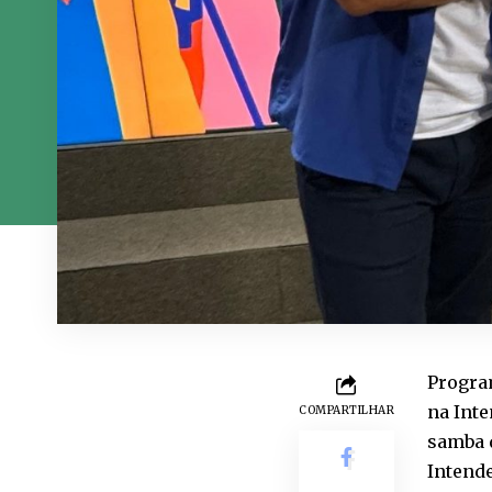
Progra
na Int
COMPARTILHAR
samba d
Intende