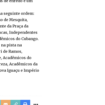
as de enredo e um
na seguinte ordem:
o de Mesquita,
nte da Praça da
Lucas, Independentes
adêmicos do Cubango.
 na pista na
ri de Ramos,
e, Acadêmicos do
reza, Acadêmicos da
Nova Iguaçu e Império