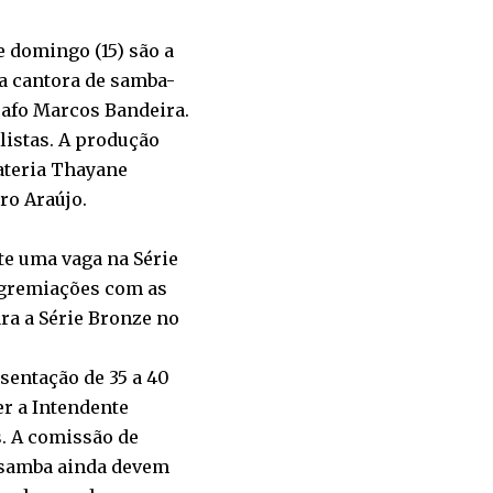
e domingo (15) são a
 a cantora de samba-
rafo Marcos Bandeira.
alistas. A produção
bateria Thayane
ro Araújo.
te uma vaga na Série
agremiações com as
ra a Série Bronze no
entação de 35 a 40
er a Intendente
. A comissão de
e samba ainda devem