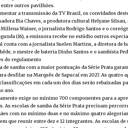
 entre outros pavilhões.
mentar a transmissão da TV Brasil, os convidados dest
adora Bia Chaves, a produtora cultural Helyane Silsan,
Millena Wainer, o jornalista Rodrigo Santos e o coreóg
egunda (16), a emissora recebe no estúdio outros especi
l conta com a jornalista Suelen Martins, a diretora de 
êde, o mestre de bateria Dinho Santos e o sambista Ped
es do regulamento
a de samba com a maior pontuação da Série Prata garan
ara desfilar na Marquês de Sapucaí em 2027. As quatro 
classificações em cada um dos dias serão rebaixadas pa
o ano.
lamento exige no mínimo 700 componentes para a apres
. As escolas de samba da Série Prata precisam percorr
ães com no mínimo duas e no máximo quatro alegorias
tem que reunir entre dez e 12 integrantes. As escolas d