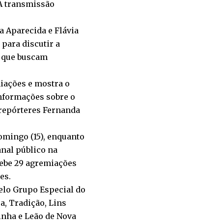
 A transmissão
a Aparecida e Flávia
para discutir a
s que buscam
iações e mostra o
 informações sobre o
 repórteres Fernanda
omingo (15), enquanto
anal público na
cebe 29 agremiações
es.
elo Grupo Especial do
a, Tradição, Lins
inha e Leão de Nova