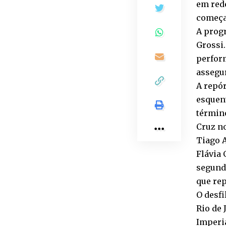
em rede
começa 
A progr
Grossi.
perfor
assegur
A repó
esquent
términ
Cruz no
Tiago 
Flávia 
segunda
que re
O desfi
Rio de 
Imperia