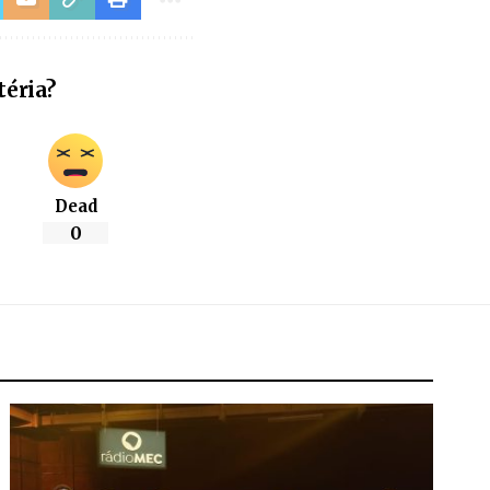
téria?
Dead
0