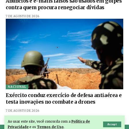
Anúncios e e-mails falsos são usados em golpes
contra quem procura renegociar dívidas
7 DE AGOSTO DE 2026
NACIONAL
Exército conduz exercício de defesa antiaérea e
testa inovações no combate a drones
7 DE AGOSTO DE 2026
Ao usar este site, você concorda com a
Política de
Accept
Privacidade
e os
Termos de Uso
.