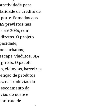
atratividade para
alidade de crédito de
 porte. Somados aos
ES previstos nas
es até 2034, com
diretos. O projeto
pacidade,
nos urbanos,
cape, viadutos, 31,4
rginais. O pacote
, ciclovias, barreiras
ntenção de produtos
dez nas rodovias do
o escoamento da
vias do oeste e
contrato de