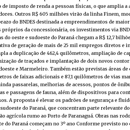
 de imposto de renda a pessoas físicas, o que amplia a 
dores. Outros R$ 605 milhões virão da linha Finem, mod
prazo do BNDES destinada a empreendimentos de maior
 próprios da concessionária, os investimentos via BND
s do oeste e sudoeste do Paraná chegam a R$ 12,7 bilhõ
tiva de geração de mais de 25 mil empregos diretos e in
la a duplicação de 462,4 quilômetros, ampliação de ca
ização de traçados e implantação de dois novos contor
oeste e Marmeleiro. Também estão previstas áreas de es
tros de faixas adicionais e 87,1 quilômetros de vias ma
ainda passarelas, melhorias de acessos, pontos de ônibus
as e passagens de fauna, além de dispositivos para co
os. A proposta é elevar os padrões de segurança e flui
 sudoeste do Paraná, que concentram parte relevante d
o agrícola rumo ao Porto de Paranaguá. Obras nas rodo
te do Paraná começam no 3º ano Conforme previsto no 