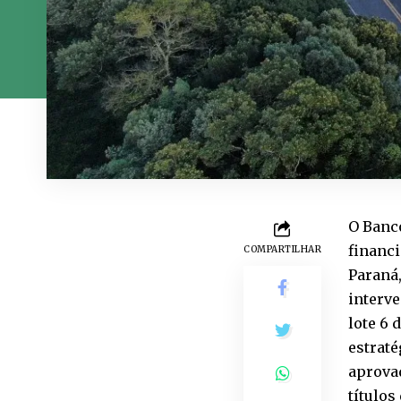
O Banc
financi
COMPARTILHAR
Paraná,
interve
lote 6 
estraté
aprovad
títulos