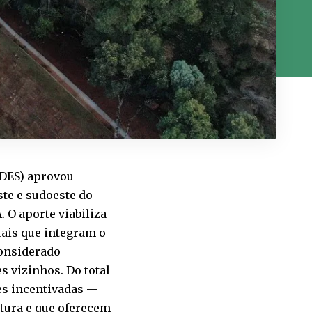
NDES) aprovou
ste e sudoeste do
 O aporte viabiliza
uais que integram o
considerado
s vizinhos. Do total
es incentivadas —
utura e que oferecem