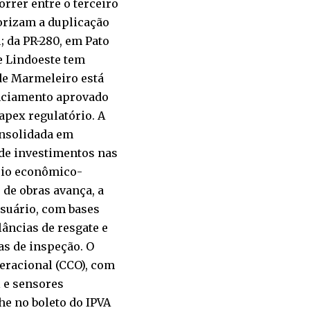
rrer entre o terceiro
iorizam a duplicação
; da PR-280, em Pato
de Lindoeste tem
de Marmeleiro está
anciamento aprovado
apex regulatório. A
onsolidada em
 de investimentos nas
brio econômico-
 de obras avança, a
suário, com bases
âncias de resgate e
as de inspeção. O
eracional (CCO), com
l e sensores
he no boleto do IPVA