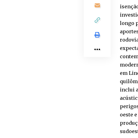
isenção
investi
longo 
aportes
rodovia
expecta
contemp
modern
em Lind
quilôme
inclui 
acústic
perigos
oeste e
produçã
sudoes