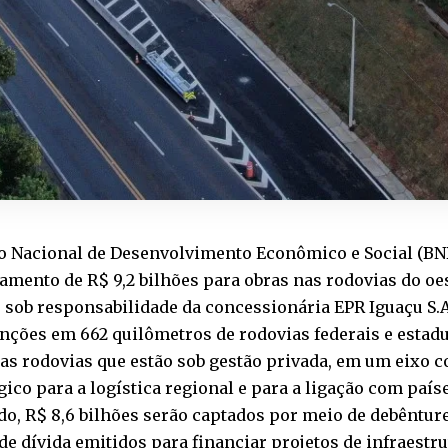
o Nacional de Desenvolvimento Econômico e Social (B
amento de R$ 9,2 bilhões para obras nas rodovias do oe
 sob responsabilidade da concessionária EPR Iguaçu S.A.
nções em 662 quilômetros de rodovias federais e estad
das rodovias que estão sob gestão privada, em um eixo 
gico para a logística regional e para a ligação com paíse
o, R$ 8,6 bilhões serão captados por meio de debêntur
 de dívida emitidos para financiar projetos de infraestr