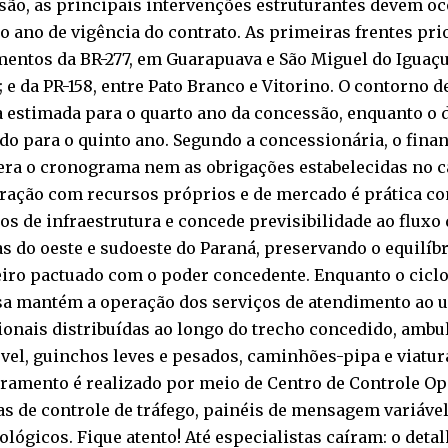
ão, as principais intervenções estruturantes devem oco
o ano de vigência do contrato. As primeiras frentes pr
entos da BR-277, em Guarapuava e São Miguel do Iguaçu
 e da PR-158, entre Pato Branco e Vitorino. O contorno 
 estimada para o quarto ano da concessão, enquanto o 
do para o quinto ano. Segundo a concessionária, o fin
era o cronograma nem as obrigações estabelecidas no c
uração com recursos próprios e de mercado é prática c
os de infraestrutura e concede previsibilidade ao fluxo
s do oeste e sudoeste do Paraná, preservando o equilí
iro pactuado com o poder concedente. Enquanto o ciclo
a mantém a operação dos serviços de atendimento ao u
onais distribuídas ao longo do trecho concedido, ambul
el, guinchos leves e pesados, caminhões-pipa e viatur
ramento é realizado por meio de Centro de Controle Op
s de controle de tráfego, painéis de mensagem variáve
lógicos. Fique atento! Até especialistas caíram: o detal