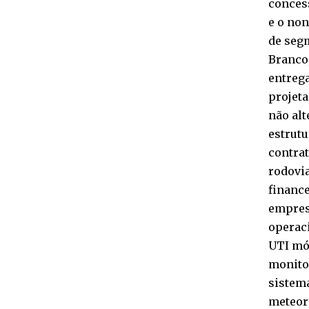
concess
e o non
de segm
Branco;
entrega
projeta
não alt
estrut
contrat
rodovia
finance
empres
operaci
UTI móv
monito
sistema
meteoro