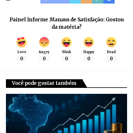
Painel Informe Manaus de Satisfação: Gostou
da matéria?
Love
Angry
Wink
Happy
Dead
0
0
0
0
0
Você pode gostar também