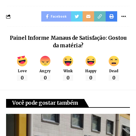
Facebook
Painel Informe Manaus de Satisfação: Gostou
da matéria?
Love
Angry
Wink
Happy
Dead
0
0
0
0
0
Você pode gostar também