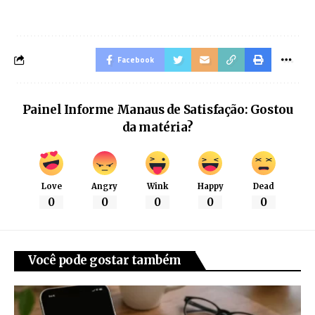
Facebook
Painel Informe Manaus de Satisfação: Gostou
da matéria?
Love
Angry
Wink
Happy
Dead
0
0
0
0
0
Você pode gostar também