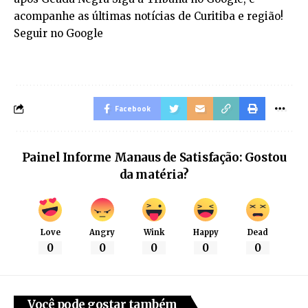
acompanhe as últimas notícias de Curitiba e região!
Seguir no Google
Facebook
Painel Informe Manaus de Satisfação: Gostou
da matéria?
Love
Angry
Wink
Happy
Dead
0
0
0
0
0
Você pode gostar também