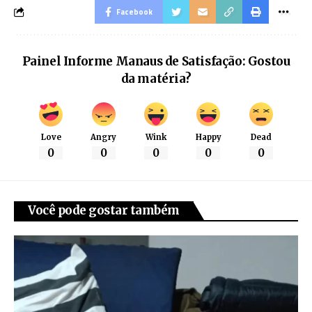
Facebook
Painel Informe Manaus de Satisfação: Gostou
da matéria?
Love
Angry
Wink
Happy
Dead
0
0
0
0
0
Você pode gostar também