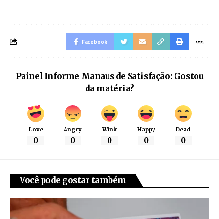
Facebook
Painel Informe Manaus de Satisfação: Gostou
da matéria?
Love
Angry
Wink
Happy
Dead
0
0
0
0
0
Você pode gostar também