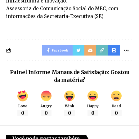
infraestrutura e inovação.
Assessoria de Comunicação Social do MEC, com
informações da Secretaria-Executiva (SE)
Facebook
Painel Informe Manaus de Satisfação: Gostou
da matéria?
Love
Angry
Wink
Happy
Dead
0
0
0
0
0
Você pode gostar também