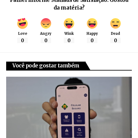
da matéria?
Love
Angry
Wink
Happy
Dead
0
0
0
0
0
Você pode gostar também