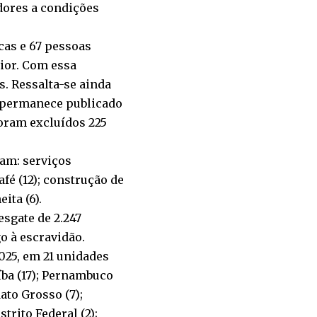
dores a condições
cas e 67 pessoas
ior. Com essa
s. Ressalta-se ainda
r permanece publicado
foram excluídos 225
am: serviços
afé (12); construção de
ita (6).
esgate de 2.247
o à escravidão.
025, em 21 unidades
aíba (17); Pernambuco
Mato Grosso (7);
strito Federal (2);