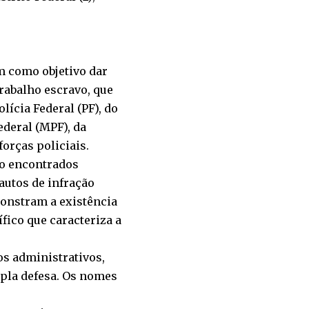
m como objetivo dar
trabalho escravo, que
lícia Federal (PF), do
ederal (MPF), da
forças policiais.
ão encontrados
autos de infração
monstram a existência
ífico que caracteriza a
os administrativos,
mpla defesa. Os nomes