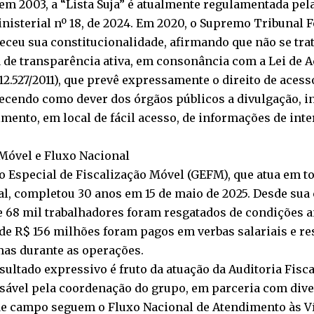
em 2003, a “Lista Suja” é atualmente regulamentada pela
nisterial nº 18, de 2024. Em 2020, o Supremo Tribunal F
ceu sua constitucionalidade, afirmando que não se tra
 de transparência ativa, em consonância com a Lei de 
 12.527/2011), que prevê expressamente o direito de aces
lecendo como dever dos órgãos públicos a divulgação,
mento, em local de fácil acesso, de informações de inte
Móvel e Fluxo Nacional
 Especial de Fiscalização Móvel (GEFM), que atua em to
l, completou 30 anos em 15 de maio de 2025. Desde sua 
 68 mil trabalhadores foram resgatados de condições a
de R$ 156 milhões foram pagos em verbas salariais e re
mas durante as operações.
sultado expressivo é fruto da atuação da Auditoria Fisc
ável pela coordenação do grupo, em parceria com diver
de campo seguem o Fluxo Nacional de Atendimento às V