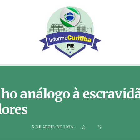
alho análogo à escravid
dores
8 DE ABRIL DE 2026