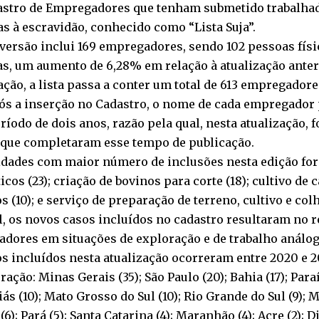
astro de Empregadores que tenham submetido trabalha
s à escravidão, conhecido como “Lista Suja”.
versão inclui 169 empregadores, sendo 102 pessoas físi
as, um aumento de 6,28% em relação à atualização anter
ação, a lista passa a conter um total de 613 empregadore
pós a inserção no Cadastro, o nome de cada empregado
ríodo de dois anos, razão pela qual, nesta atualização, 
que completaram esse tempo de publicação.
vidades com maior número de inclusões nesta edição for
cos (23); criação de bovinos para corte (18); cultivo de c
os (10); e serviço de preparação de terreno, cultivo e colhe
l, os novos casos incluídos no cadastro resultaram no r
adores em situações de exploração e de trabalho análog
s incluídos nesta atualização ocorreram entre 2020 e 2
ração: Minas Gerais (35); São Paulo (20); Bahia (17); Par
oiás (10); Mato Grosso do Sul (10); Rio Grande do Sul (9); 
(6); Pará (5); Santa Catarina (4); Maranhão (4); Acre (2); Di