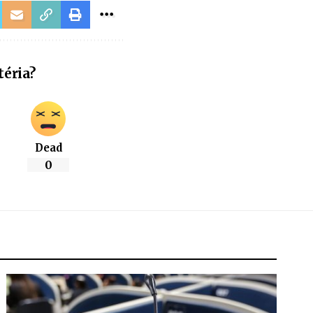
téria?
Dead
0