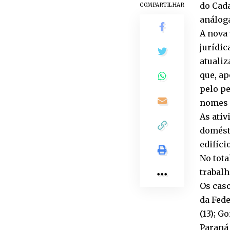
do Cad
COMPARTILHAR
análoga
A nova 
jurídic
atualiz
que, a
pelo pe
nomes 
As ati
domésti
edifíci
No tota
trabalh
Os caso
da Fede
(13); G
Paraná 