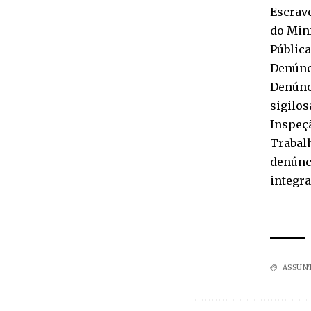
Escravo
do Mini
Pública
Denúnc
Denúnci
sigilos
Inspeçã
Trabalh
denúnci
integra
ASSUN