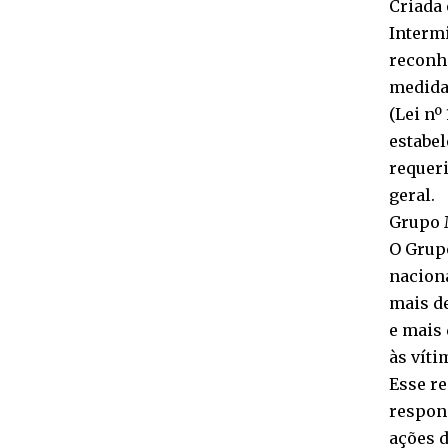
Criada 
Intermi
reconhe
medida
(Lei nº
estabe
requeri
geral.
Grupo 
O Grupo
naciona
mais de
e mais 
às víti
Esse re
respons
ações 