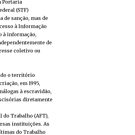
 Portaria
ederal (STF)
ta de sanção, mas de
Acesso à Informação
so à informação,
 independentemente de
resse coletivo ou
do o território
criação, em 1995,
nálogas à escravidão,
scisórias diretamente
al do Trabalho (AFT),
sas instituições. As
ítimas do Trabalho