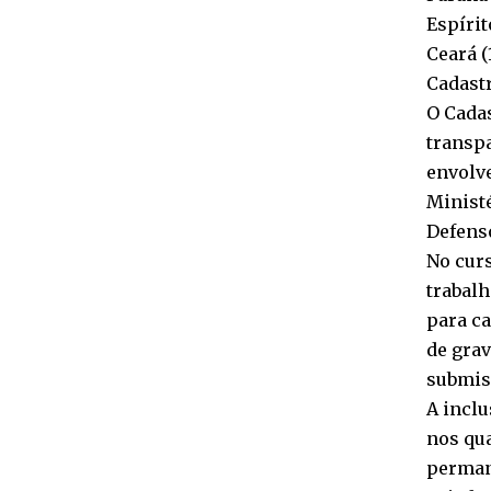
Espírit
Ceará (
Cadast
O Cada
transpa
envolve
Ministé
Defenso
No curs
trabalh
para ca
de grav
submis
A inclu
nos qua
perman