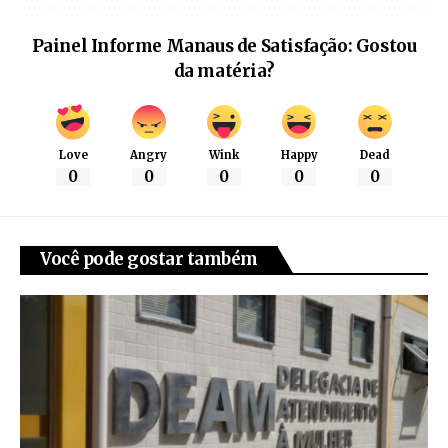
Painel Informe Manaus de Satisfação: Gostou
da matéria?
Love
Angry
Wink
Happy
Dead
0
0
0
0
0
Você pode gostar também