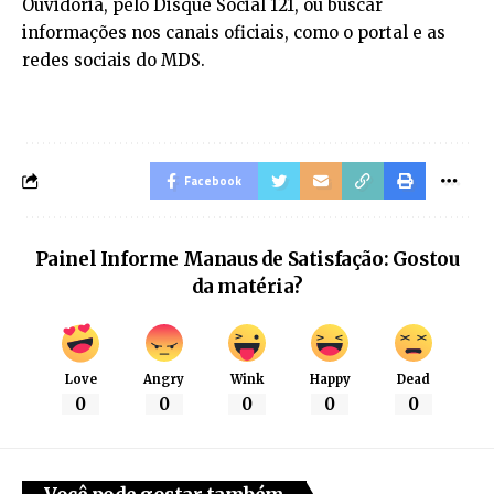
Ouvidoria, pelo Disque Social 121, ou buscar
informações nos canais oficiais, como o portal e as
redes sociais do MDS.
Facebook
Painel Informe Manaus de Satisfação: Gostou
da matéria?
Love
Angry
Wink
Happy
Dead
0
0
0
0
0