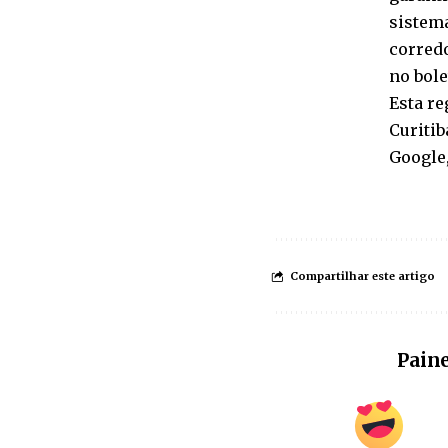
sistema
corredo
no bole
Esta re
Curitib
Google,
Compartilhar este artigo
Paine