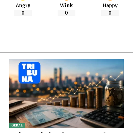
Angry
Wink
Happy
0
0
0
GERAL