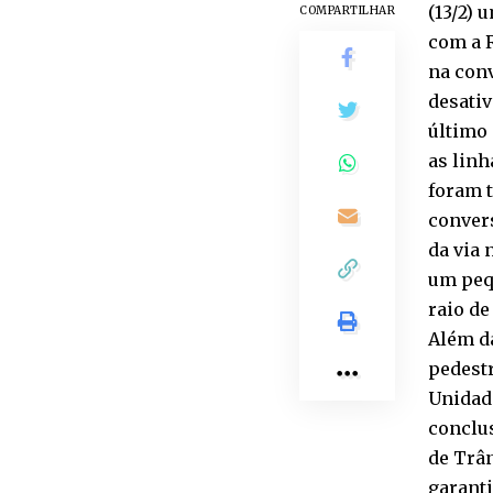
(13/2) 
COMPARTILHAR
com a R
na conv
desativ
último 
as linh
foram t
convers
da via 
um peq
raio de
Além da
pedestr
Unidad
conclus
de Trân
garanti