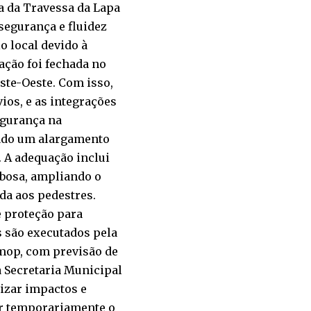
a da Travessa da Lapa
segurança e fluidez
o local devido à
ação foi fechada no
ste-Oeste. Com isso,
ios, e as integrações
egurança na
izado um alargamento
. A adequação inclui
rbosa, ampliando o
ada aos pedestres.
e proteção para
s são executados pela
Smop, com previsão de
a Secretaria Municipal
mizar impactos e
ar temporariamente o