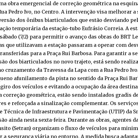
uma obra emergencial de correção geométrica na esquin
ua Pedro Ivo, no Centro. A intervenção visa melhorar a 
ersão dos ônibus biarticulados que estão desviando pel
ação temporária da estação-tubo Eufrásio Correia. A est
sábado (7/2) para permitir o avanço das obras do BRT Le
as que utilizavam a estação passaram a operar com desv
ransferidas para a Praça Rui Barbosa. Para garantir a s
ão dos biarticulados no novo trajeto, está sendo real
no cruzamento da Travessa da Lapa com a Rua Pedro Ivo
ueno afunilamento da pista no sentido da Praça Rui Ba
 giro dos veículos e evitando a ocupação da área destin
 correção geométrica, estão sendo instalados gradis d
es e reforçada a sinalização complementar. Os serviço
e Técnica de Infraestrutura e Pavimentação (UTIP) da 
ão ainda nesta sexta-feira. Durante as obras, agentes d
sito (Setran) organizam o fluxo de veículos para mini
r a segurança viária no entorno. A medida busca adapt