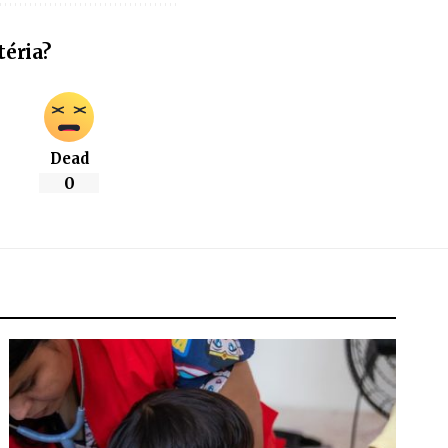
téria?
Dead
0