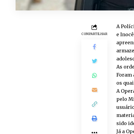
A Políc
e Inocê
COMPARTILHAR
apreen
armaze
adoles
As orde
Foram 
os quai
A Oper
pelo Mi
usuári
materia
sido id
Já a Op