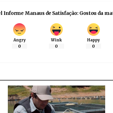
l Informe Manaus de Satisfação: Gostou da ma
Angry
Wink
Happy
0
0
0