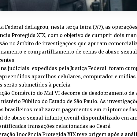
ia Federal deflagrou, nesta terça-feira (7/7), as operaçõ
ncia Protegida XIX, com o objetivo de cumprir dois ma
são no âmbito de investigações que apuram comercializ
namento e compartilhamento de cenas de abuso sexual 
centes.
ns judiciais, expedidas pela Justiça Federal, foram cum
apreendidos aparelhos celulares, computador e mídia
s serão submetidos à perícia.
ação Comércio do Mal VI decorre de desdobramento de
nistério Público do Estado de São Paulo. As investigaç
os brasileiros realizaram pagamentos em criptomoedas
l de abuso sexual infantojuvenil disponibilizado em am
entificadas transações relacionadas ao Ceará.
eração Inocência Protegida XIX teve origem após a anál