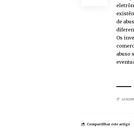
eletrôn
existê
de abus
diferen
Os inv
comerci
abuso s
eventua
ASSUN
Compartilhar este artigo