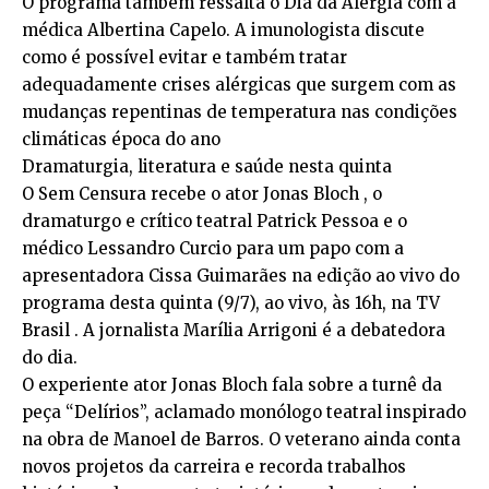
O programa também ressalta o Dia da Alergia com a
médica Albertina Capelo. A imunologista discute
como é possível evitar e também tratar
adequadamente crises alérgicas que surgem com as
mudanças repentinas de temperatura nas condições
climáticas época do ano
Dramaturgia, literatura e saúde nesta quinta
O Sem Censura recebe o ator Jonas Bloch , o
dramaturgo e crítico teatral Patrick Pessoa e o
médico Lessandro Curcio para um papo com a
apresentadora Cissa Guimarães na edição ao vivo do
programa desta quinta (9/7), ao vivo, às 16h, na TV
Brasil . A jornalista Marília Arrigoni é a debatedora
do dia.
O experiente ator Jonas Bloch fala sobre a turnê da
peça “Delírios”, aclamado monólogo teatral inspirado
na obra de Manoel de Barros. O veterano ainda conta
novos projetos da carreira e recorda trabalhos