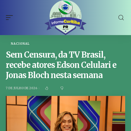
NACIONAL
Sem Censura, da TV Brasil,
recebe atores Edson Celulari e
Jonas Bloch nesta semana
7 DE JULHO DE 2026