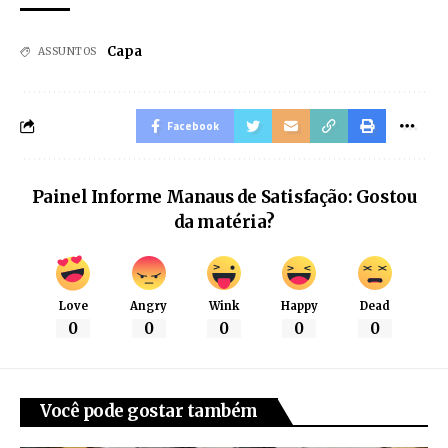
Capa
ASSUNTOS
Facebook
Painel Informe Manaus de Satisfação: Gostou
da matéria?
Love
Angry
Wink
Happy
Dead
0
0
0
0
0
Você pode gostar também