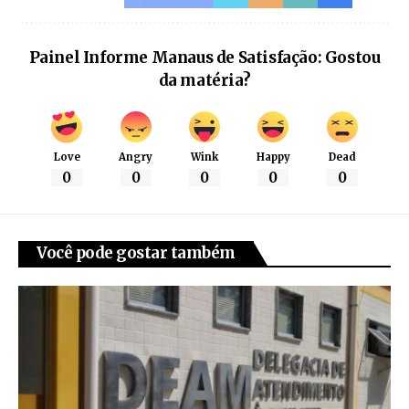
Painel Informe Manaus de Satisfação: Gostou
da matéria?
Love
Angry
Wink
Happy
Dead
0
0
0
0
0
Você pode gostar também