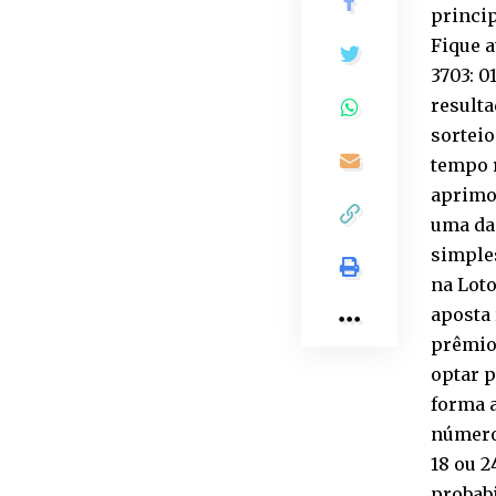
princip
Fique a
3703: 0
resulta
sorteio
tempo r
aprimor
uma das
simples
na Loto
aposta 
prêmios
optar p
forma a
números
18 ou 
probabi