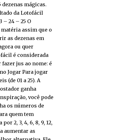
5 dezenas mágicas.
ltado da Lotofácil
23 – 24 – 25 O
 matéria assim que o
erir as dezenas em
 agora ou quer
fácil é considerada
fazer jus ao nome: é
mo Jogar Para jogar
s (de 01 a 25). A
postador ganha
 inspiração, você pode
lha os números de
para quem tem
 2, 3, 4, 6, 8, 9, 12,
ja aumentar as
lhor alternativa. Ele