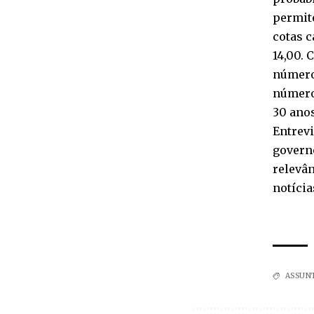
permite
cotas c
14,00. 
números
números
30 anos
Entrevi
governo
relevâ
notícia
ASSUN