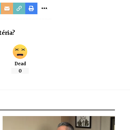
téria?
Dead
0