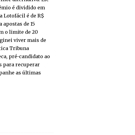
êmio é dividido em
 Lotofácil é de R$
a apostas de 15
m o limite de 20
ginei viver mais de
tica Tribuna
eca, pré-candidato ao
s para recuperar
mpanhe as últimas