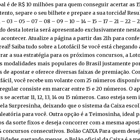
al é de R$ 10 milhões para quem conseguir acertar as 1
tento, separe o seu bilhete e prepare a sua torcida! Resu
1 – 03 – 05 – 07 – 08 – 09 – 10 – 14 – 15 – 17 – 21 – 22 – 
do desta loteria será apresentado exclusivamente nesta
 acontecer. Atualize a página a partir das 21h para conf
eal! Saiba tudo sobre a Lotofácil Se você está chegando
ar a sua estratégia para os próximos concursos, a Loto
 modalidades mais populares do Brasil justamente por 
 de apostar e oferece diversas faixas de premiação. Co
fácil, você recebe um volante com 25 números disponívei
regular consiste em marcar entre 15 e 20 números. O a
 se acertar 11, 12, 13, 14 ou 15 números. Caso esteja sem
ela Surpresinha, deixando que o sistema da Caixa esco
leatória para você. Outra opção é a Teimosinha, ideal 
 da sorte fixos e deseja concorrer com a mesma aposta por
24 concursos consecutivos. Bolão CAIXA Para quem dese
lidades gastando menos, o Bolão oficial da Caixa é a me