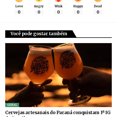
Love
Angry
Wink
Happy
Dead
0
0
0
0
0
Você pode gostar também
GERAL
Cervejas artesanais do Paraná conquistam 1ª IG