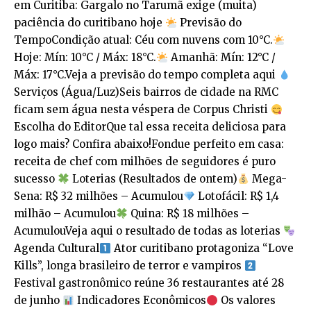
em Curitiba: Gargalo no Tarumã exige (muita)
paciência do curitibano hoje
Previsão do
TempoCondição atual: Céu com nuvens com 10°C.
Hoje: Mín: 10°C / Máx: 18°C.
Amanhã: Mín: 12°C /
Máx: 17°C.Veja a previsão do tempo completa aqui
Serviços (Água/Luz)Seis bairros de cidade na RMC
ficam sem água nesta véspera de Corpus Christi
Escolha do EditorQue tal essa receita deliciosa para
logo mais? Confira abaixo!Fondue perfeito em casa:
receita de chef com milhões de seguidores é puro
sucesso
Loterias (Resultados de ontem)
Mega-
Sena: R$ 32 milhões – Acumulou
Lotofácil: R$ 1,4
milhão – Acumulou
Quina: R$ 18 milhões –
AcumulouVeja aqui o resultado de todas as loterias
Agenda Cultural
Ator curitibano protagoniza “Love
Kills”, longa brasileiro de terror e vampiros
Festival gastronômico reúne 36 restaurantes até 28
de junho
Indicadores Econômicos
Os valores