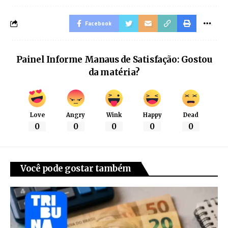
Facebook
Painel Informe Manaus de Satisfação: Gostou
da matéria?
Love
Angry
Wink
Happy
Dead
0
0
0
0
0
Você pode gostar também