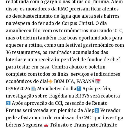
redobrada com o gargalo nas obras do Tarumã. Além
disso, os moradores da RMC precisam ficar atentos
ao desabastecimento de água que afeta seis bairros
na véspera do feriado de Corpus Christi. O dia
amanheceu frio, com os termômetros marcando 10°C,
mas o boletim também traz boas oportunidades para
aquecer a rotina, como um festival gastronômico com
36 restaurantes, os resultados acumulados das
loterias e uma receita imperdível de fondue de chef
para testar em casa. Confira abaixo o boletim
completo com todos os links, serviços e indicadores
econômicos do dia!
BOM DIA, PARANÁ!
03/06/2026
Manchetes do dia
Após perícia,
investigação sobre tragédia na BR-376 será reaberta
Após aprovação da CCJ, cassação de Renato
Freitas será votada em plenário da Alep
Vereador
pede afastamento de comissão da CMC que investiga
Lórens Nogueira
Trânsito e TransporteTrânsito